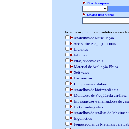
Tipo de empresa:
Escolha uma senha:
Escolha os principais produtos de venda
Aparelhos de Musculação
Acessórios e equipamentos
Livrarias
Editoras
Fitas, vídeos e cd’s
Material de Avaliação Física
Softwares
Lactimetros
Compassos de dobras
Aparelhos de bioimpedância
Monitores de Freqüência cardíaca
Espiromêtros e analisadores de gas
Eletrocardiógrafos
Aparelhos de Análise do Moviment
Ergometros
Fornecedores de Materiais para Lab