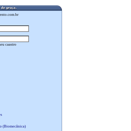
ento.com.br
seu caastro
es
o (Biomecânica)