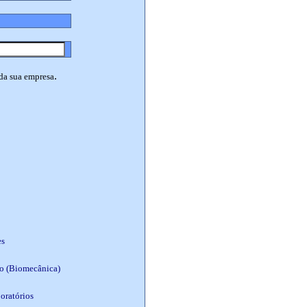
.
 da sua empresa
es
o (Biomecânica)
oratórios