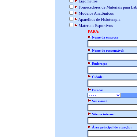
Ergometros
Fornecedores de Materiais para Lab
Modelos Anatômicos
Aparelhos de Fisioterapia
Materiais Esportivos
PARA:
Nome da empresa:
Nome do responsável:
Endereço:
Cidade:
Estado:
Seu e-mail:
Site na internet:
Área principal de atuação: