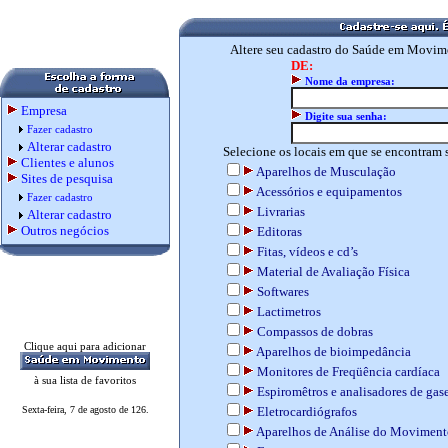
Altere seu cadastro do Saúde em Movim
DE:
Nome da empresa:
Empresa
Digite sua senha:
Fazer cadastro
Alterar cadastro
Selecione os locais em que se encontram 
Clientes e alunos
Aparelhos de Musculação
Sites de pesquisa
Acessórios e equipamentos
Fazer cadastro
Livrarias
Alterar cadastro
Outros negócios
Editoras
Fitas, vídeos e cd’s
Material de Avaliação Física
Softwares
Lactimetros
Compassos de dobras
Clique aqui para adicionar
Aparelhos de bioimpedância
Monitores de Freqüência cardíaca
à sua lista de favoritos
Espiromêtros e analisadores de gas
Sexta-feira, 7 de agosto de 126.
Eletrocardiógrafos
Aparelhos de Análise do Moviment