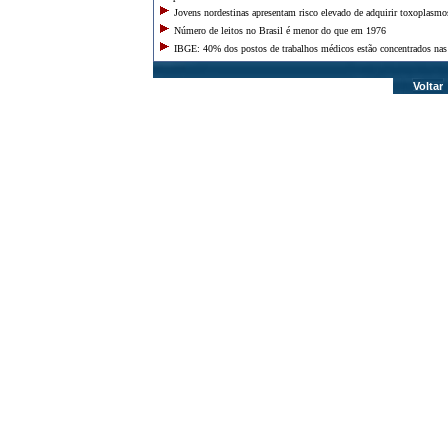
Rondônia
Jovens nordestinas apresentam risco elevado de adquirir toxoplasmo
Roraima
Número de leitos no Brasil é menor do que em 1976
Santa Catarina
IBGE: 40% dos postos de trabalhos médicos estão concentrados nas 
São Paulo
Sergipe
Voltar
Tocantins