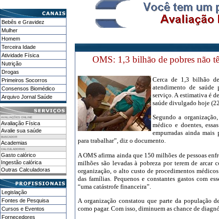
Bebês e Gravidez
Mulher
Homem
Terceira Idade
Atividade Física
OMS: 1,3 bilhão de pobres não tê
Nutrição
Drogas
Cerca de 1,3 bilhão d
Primeiros Socorros
atendimento de saúde p
Consensos Biomédico
serviço. A estimativa é d
Arquivo Jornal Saúde
saúde divulgado hoje (2
Segundo a organização,
AVALIAÇÕES ONLINE
Avaliação Física
médico e doentes, essa
Avalie sua saúde
empurradas ainda mais 
BUSCADOR
para trabalhar”, diz o documento.
Academias
CALCULADORAS
A OMS afirma ainda que 150 milhões de pessoas enfre
Gasto calórico
milhões são levadas à pobreza por terem de arcar
Ingestão calórica
Outras Calculadoras
organização, o alto custo de procedimentos médicos 
das famílias. Pequenos e constantes gastos com es
“uma catástrofe financeira”.
Legislação
A organização constatou que parte da população de
Fontes de Pesquisa
como pagar. Com isso, diminuem as chance de diagnós
Cursos e Eventos
Fornecedores