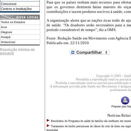
Para que os países tenham mais recursos para oferta
Concursos
que os governos destinem fatias maiores do orç
Centros e Instituições
contribuições e taxem produtos nocivos à saúde, com
A organização alerta que as nações ricas terão de aj
Todos os Estados
de saúde. “Os doadores serão necessários para a m
Acre
período considerável de tempo”, diz a OMS.
Alagoas
Amapá
Fonte: Redação Saúde em Movimento com Agência B
Amazonas
Publicado em: 22/11/2010
Bahia
Resolução mínima de
Ceará
800x600
DF
Espírito Santo
Goiás
Maranhão
Copyright © 2005 - Saú
Mato Grosso
Permitida a reprodução total ou parcial
Mato Grosso do Sul
Proibida a reprodução total ou parcial para publicação e
A informação provida pelo Saúde em Movimento é designada
Minas Gerais
profissionais d
Pará
Paraíba
Paraná
Preparar para Im
Pernambuco
Piauí
Notícias Rela
Rio de Janeiro
Resultados do Programa de saúde da família são melhores em munic
Rio Grande do Norte
Tratamento de lesões precursoras de câncer de colo de útero em reg
Rio Grande do Sul
hospitalar