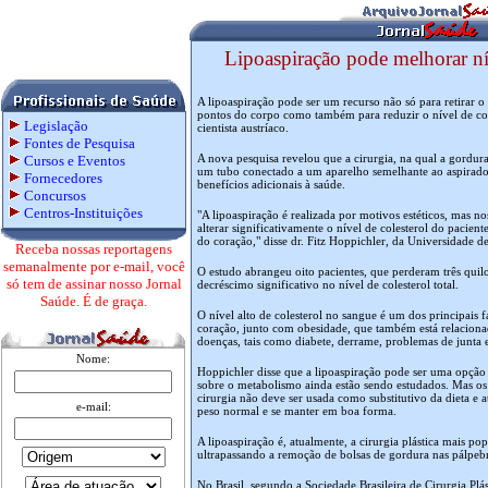
Lipoaspiração pode melhorar nív
A lipoaspiração pode ser um recurso não só para retirar o
pontos do corpo como também para reduzir o nível de co
Legislação
cientista austríaco.
Fontes de Pesquisa
A nova pesquisa revelou que a cirurgia, na qual a gordur
Cursos e Eventos
um tubo conectado a um aparelho semelhante ao aspirado
Fornecedores
benefícios adicionais à saúde.
Concursos
Centros-Instituições
"A lipoaspiração é realizada por motivos estéticos, mas 
alterar significativamente o nível de colesterol do pacient
do coração," disse dr. Fitz Hoppichler, da Universidade d
Receba nossas reportagens
semanalmente por e-mail, você
O estudo abrangeu oito pacientes, que perderam três qui
só tem de assinar nosso Jornal
decréscimo significativo no nível de colesterol total.
Saúde. É de graça.
O nível alto de colesterol no sangue é um dos principais 
coração, junto com obesidade, que também está relaciona
doenças, tais como diabete, derrame, problemas de junta e 
Nome:
Hoppichler disse que a lipoaspiração pode ser uma opção 
sobre o metabolismo ainda estão sendo estudados. Mas os 
cirurgia não deve ser usada como substitutivo da dieta e 
e-mail:
peso normal e se manter em boa forma.
A lipoaspiração é, atualmente, a cirurgia plástica mais po
ultrapassando a remoção de bolsas de gordura nas pálpebr
No Brasil, segundo a Sociedade Brasileira de Cirurgia Plá