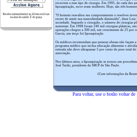
recorrem a esse tipo de cirurgia. Em 1995, de cada dez p
lipoaspiração, nove eram mulheres. Hoje, são três homens
Receba semanalmente as última notícias
"O homem reavaliou seu comportamento e resolveu invest
na área da saúde. É de graça.
receio de sentir sua masculinidade diminuída", disse Luiz 
sociedade. Segundo o cirurgião, o número de cirurgias plá
aumentar. Em 1998 foram 240 mil cirurgias plásticas, u
operações chegou a 300 mil, um crescimento de 25 por ce
Garcia, um terço foi lipoaspiração.
Os médicos recomendam que pessoas obesas não façam a c
programa médico que inclua educação alimentar e atividad
retirada não deve ultrapassar 5 por cento do peso total d
associação.
Nos últimos anos, a lipoaspiração se tornou um procedim
José Tariki, presidente da SBCP de São Paulo.
(Com informações da Reute
Para voltar, use o botão voltar de