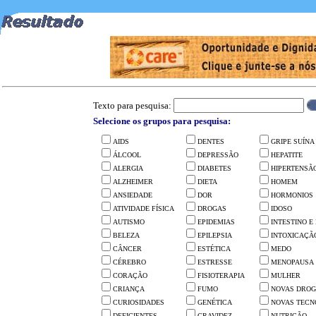
Texto para pesquisa:
Selecione os grupos para pesquisa:
AIDS
DENTES
GRIPE SUÍNA
ÁLCOOL
DEPRESSÃO
HEPATITE
ALERGIA
DIABETES
HIPERTENSÃ
ALZHEIMER
DIETA
HOMEM
ANSIEDADE
DOR
HORMONIOS
ATIVIDADE FÍSICA
DROGAS
IDOSO
AUTISMO
EPIDEMIAS
INTESTINO 
BELEZA
EPILEPSIA
INTOXICAÇÃ
CÂNCER
ESTÉTICA
MEDO
CÉREBRO
ESTRESSE
MENOPAUSA
CORAÇÃO
FISIOTERAPIA
MULHER
CRIANÇA
FUMO
NOVAS DROG
CURIOSIDADES
GENÉTICA
NOVAS TECN
DEFICIENTES
GRAVIDEZ
NUTRIÇÃO