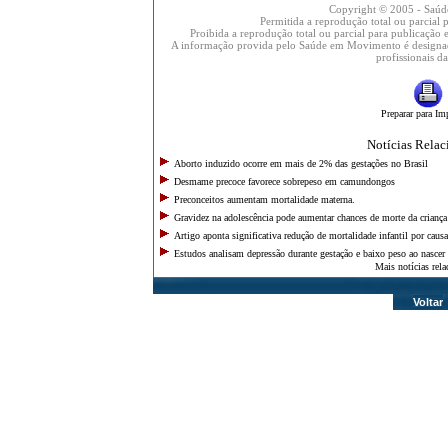
Rondônia
Copyright © 2005 - Saú
Roraima
Permitida a reprodução total ou parcial
Proibida a reprodução total ou parcial para publicação e
Santa Catarina
A informação provida pelo Saúde em Movimento é designada
São Paulo
profissionais d
Sergipe
Tocantins
Preparar para Im
Notícias Rela
Aborto induzido ocorre em mais de 2% das gestações no Brasil
Desmame precoce favorece sobrepeso em camundongos
Preconceitos aumentam mortalidade materna.
Gravidez na adolescência pode aumentar chances de morte da criança 
Artigo aponta significativa redução de mortalidade infantil por causa
Estudos analisam depressão durante gestação e baixo peso ao nascer
Mais notícias rel
Voltar