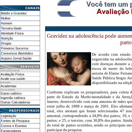
Bebês e Gravidez
Mulher
Homem
Terceira Idade
Atividade Física
Gravidez na adolescência pode aumen
Nutrição
parto
Drogas
Primeiros Socorros
Consensos Biomédico
De acordo com estudo 
Arquivo Jornal Saúde
engravidar na adolescênc
com doenças durante a 
riscos de morte do beb
AVALIAÇÕES ONLINE
autoria de Elaine Fernan
Avaliação Física
Saúde Pública Sergio Ar
Avalie sua saúde
disponibilizado na ediçã
BUSCADOR
Academias
CALCULADORAS
Conforme explicam os pesquisadores, para coleta d
Gasto calórico
parte do Estudo da Morbi-mortalidade e da Atenç
Ingestão calórica
Janeiro, desenvolvido com uma amostra de mães qu
Outras Calculadoras
entre julho de 1999 e março de 2001. Eles afirmam
total, eles atestam que foram selecionadas 47 ins
amostral, correspondendo a 34,8% dos partos; 10, o
Legislação
partos; e 25, o terceiro, com 30,8% dos partos. Aind
Fontes de Pesquisa
do total de partos ocorridos, sendo os principais m
Cursos e Eventos
participar da pesquisa.
Fornecedores