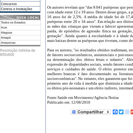
Concursos
Os autores revelam que "das 9.041 puérperas que pe
Centros e Instituições
com idade entre 12 e 19 anos. Dentro desse grupo, a 
16 anos foi de 2,5%. A média de idade foi de 17,4
puérperas entre 20 e 34 anos". Em relação aos óbitos
Todos os Estados
as mães das crianças que vieram a falecer apresenta
Acre
parda, de episódios de agressão física na gestação
Alagoas
gestação". Ainda quanto à escolaridade e à idade 
Amapá
mais baixas dentre as puérperas que tiveram, como des
Amazonas
Bahia
Para os autores, "os resultados obtidos reafirmam, n
Resolução mínima de
Ceará
800x600
de fatores socioeconômicos, assistenciais e psicossoc
DF
na determinação dos óbitos fetais e infantis". Alé
Espírito Santo
expressão de disparidades sociais, sendo fatores con
Goiás
serviços e cuidados de saúde. O efeito protetor em
Maranhão
mulheres brancas é fato documentado na literatur
Mato Grosso
socioeconômicas". No entanto, eles garantem que foi
primeiro ano de vida à medida que diminuía a idade 
Mato Grosso do Sul
os óbitos pós-neonatais e um efeito indireto, intermed
Minas Gerais
Pará
Fonte:Saúde em Movimento/Agência Notisa
Paraíba
Publicado em: 12/08/2010
Paraná
Pernambuco
Facebo
Twit
o
Piauí
Rio de Janeiro
Rio Grande do Norte
Rio Grande do Sul