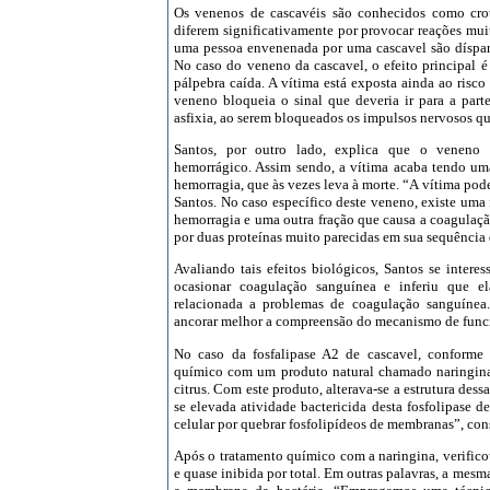
Os venenos de cascavéis são conhecidos como crot
diferem significativamente por provocar reações muit
uma pessoa envenenada por uma cascavel são díspare
No caso do veneno da cascavel, o efeito principal é
pálpebra caída. A vítima está exposta ainda ao risco 
veneno bloqueia o sinal que deveria ir para a par
asfixia, ao serem bloqueados os impulsos nervosos q
Santos, por outro lado, explica que o veneno 
hemorrágico. Assim sendo, a vítima acaba tendo um
hemorragia, que às vezes leva à morte. “A vítima pod
Santos. No caso específico deste veneno, existe uma 
hemorragia e uma outra fração que causa a coagulaçã
por duas proteínas muito parecidas em sua sequência
Avaliando tais efeitos biológicos, Santos se inter
ocasionar coagulação sanguínea e inferiu que el
relacionada a problemas de coagulação sanguínea. 
ancorar melhor a compreensão do mecanismo de funci
No caso da fosfalipase A2 de cascavel, conforme 
químico com um produto natural chamado naringin
citrus. Com este produto, alterava-se a estrutura des
se elevada atividade bactericida desta fosfolipase d
celular por quebrar fosfolipídeos de membranas”, cons
Após o tratamento químico com a naringina, verificou
e quase inibida por total. Em outras palavras, a mesma