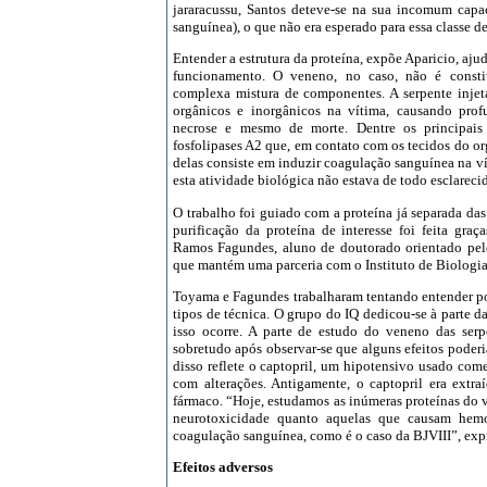
Rondônia
jararacussu, Santos deteve-se na sua incomum capa
Roraima
sanguínea), o que não era esperado para essa classe 
Santa Catarina
Entender a estrutura da proteína, expõe Aparicio, aju
São Paulo
funcionamento. O veneno, no caso, não é consti
Sergipe
complexa mistura de componentes. A serpente injeta
Tocantins
orgânicos e inorgânicos na vítima, causando pro
necrose e mesmo de morte. Dentre os principai
fosfolipases A2 que, em contato com os tecidos do o
delas consiste em induzir coagulação sanguínea na ví
esta atividade biológica não estava de todo esclareci
O trabalho foi guiado com a proteína já separada das
purificação da proteína de interesse foi feita gr
Ramos Fagundes, aluno de doutorado orientado pel
que mantém uma parceria com o Instituto de Biologia
Toyama e Fagundes trabalharam tentando entender po
tipos de técnica. O grupo do IQ dedicou-se à parte d
isso ocorre. A parte de estudo do veneno das ser
sobretudo após observar-se que alguns efeitos poder
disso reflete o captopril, um hipotensivo usado come
com alterações. Antigamente, o captopril era extr
fármaco. “Hoje, estudamos as inúmeras proteínas do ve
neurotoxicidade quanto aquelas que causam hem
coagulação sanguínea, como é o caso da BJVIII”, exp
Efeitos adversos