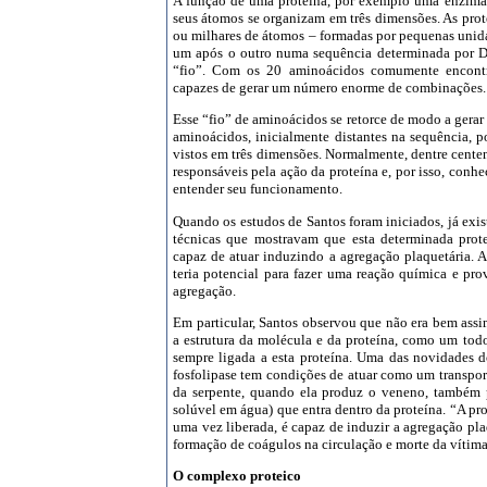
A função de uma proteína, por exemplo uma enzima
seus átomos se organizam em três dimensões. As prot
ou milhares de átomos – formadas por pequenas uni
um após o outro numa sequência determinada por 
“fio”. Com os 20 aminoácidos comumente encontr
capazes de gerar um número enorme de combinações.
Esse “fio” de aminoácidos se retorce de modo a gerar 
aminoácidos, inicialmente distantes na sequência,
vistos em três dimensões. Normalmente, dentre cente
responsáveis pela ação da proteína e, por isso, conhe
entender seu funcionamento.
Quando os estudos de Santos foram iniciados, já exis
técnicas que mostravam que esta determinada prote
capaz de atuar induzindo a agregação plaquetária. Ac
teria potencial para fazer uma reação química e pro
agregação.
Em particular, Santos observou que não era bem assi
a estrutura da molécula e da proteína, como um to
sempre ligada a esta proteína. Uma das novidades d
fosfolipase tem condições de atuar como um transpor
da serpente, quando ela produz o veneno, também
solúvel em água) que entra dentro da proteína. “A pr
uma vez liberada, é capaz de induzir a agregação pla
formação de coágulos na circulação e morte da vítima
O complexo proteico