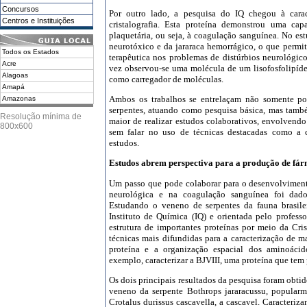
Concursos
Por outro lado, a pesquisa do IQ chegou à carac
Centros e Instituições
cristalografia. Esta proteína demonstrou uma c
plaquetária, ou seja, à coagulação sanguínea. No es
neurotóxico e da jararaca hemorrágico, o que permit
Todos os Estados
terapêutica nos problemas de distúrbios neurológico
Acre
vez observou-se uma molécula de um lisofosfolipíd
Alagoas
como carregador de moléculas.
Amapá
Ambos os trabalhos se entrelaçam não somente po
Amazonas
serpentes, atuando como pesquisa básica, mas tam
Bahia
Resolução mínima de
maior de realizar estudos colaborativos, envolvendo d
Ceará
800x600
sem falar no uso de técnicas destacadas como a c
DF
estudos.
Espírito Santo
Goiás
Estudos abrem perspectiva para a produção de fá
Maranhão
Mato Grosso
Um passo que pode colaborar para o desenvolvimen
Mato Grosso do Sul
neurológica e na coagulação sanguínea foi dad
Minas Gerais
Estudando o veneno de serpentes da fauna brasile
Instituto de Química (IQ) e orientada pelo profess
Pará
estrutura de importantes proteínas por meio da Cri
Paraíba
técnicas mais difundidas para a caracterização de m
Paraná
proteína e a organização espacial dos aminoáci
Pernambuco
exemplo, caracterizar a BJVIII, uma proteína que tem
Piauí
Rio de Janeiro
Os dois principais resultados da pesquisa foram obtido
Rio Grande do Norte
veneno da serpente Bothrops jararacussu, popularm
Rio Grande do Sul
Crotalus durissus cascavella, a cascavel. Caracteri