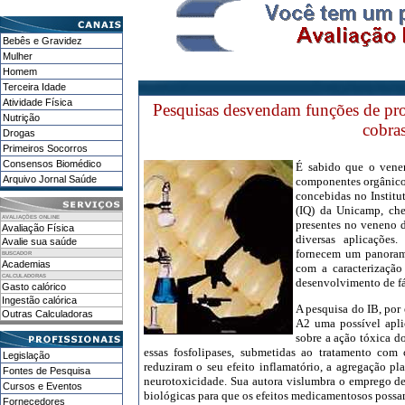
Bebês e Gravidez
Mulher
Homem
Terceira Idade
Atividade Física
Pesquisas desvendam funções de pro
Nutrição
cobras
Drogas
Primeiros Socorros
Consensos Biomédico
É sabido que o vene
Arquivo Jornal Saúde
componentes orgânicos
concebidas no Institu
(IQ) da Unicamp, che
AVALIAÇÕES ONLINE
presentes no veneno d
Avaliação Física
diversas aplicações.
Avalie sua saúde
fornecem um panoram
BUSCADOR
Academias
com a caracterização
CALCULADORAS
desenvolvimento de f
Gasto calórico
Ingestão calórica
A pesquisa do IB, por
Outras Calculadoras
A2 uma possível apli
sobre a ação tóxica d
essas fosfolipases, submetidas ao tratamento com
Legislação
reduziram o seu efeito inflamatório, a agregação pla
Fontes de Pesquisa
neurotoxicidade. Sua autora vislumbra o emprego de
Cursos e Eventos
biológicas para que os efeitos medicamentosos possa
Fornecedores