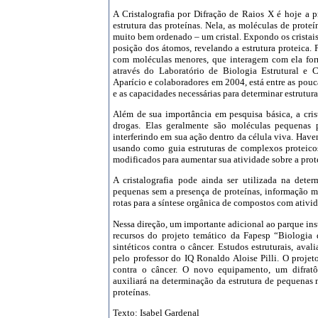
A Cristalografia por Difração de Raios X é hoje a p
estrutura das proteínas. Nela, as moléculas de prot
muito bem ordenado – um cristal. Expondo os cristais
posição dos átomos, revelando a estrutura proteica. P
com moléculas menores, que interagem com ela fo
através do Laboratório de Biologia Estrutural e C
Aparício e colaboradores em 2004, está entre as poucas
e as capacidades necessárias para determinar estrutura
Além de sua importância em pesquisa básica, a cris
drogas. Elas geralmente são moléculas pequenas p
interferindo em sua ação dentro da célula viva. Have
usando como guia estruturas de complexos proteic
modificados para aumentar sua atividade sobre a prote
A cristalografia pode ainda ser utilizada na dete
pequenas sem a presença de proteínas, informação m
rotas para a síntese orgânica de compostos com ativi
Nessa direção, um importante adicional ao parque ins
recursos do projeto temático da Fapesp “Biologia 
sintéticos contra o câncer. Estudos estruturais, av
pelo professor do IQ Ronaldo Aloise Pilli. O proj
contra o câncer. O novo equipamento, um difratô
auxiliará na determinação da estrutura de pequenas 
proteínas.
Texto: Isabel Gardenal