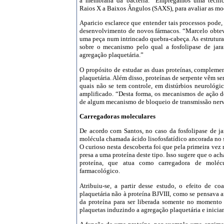
a membrana da bactéria. “Empregamos uma técni
Raios X a Baixos Ângulos (SAXS), para avaliar as mod
Aparicio esclarece que entender tais processos pode
desenvolvimento de novos fármacos. “Marcelo obtev
uma peça num intrincado quebra-cabeça. As estrutura
sobre o mecanismo pelo qual a fosfolipase de jara
agregação plaquetária.”
O propósito de estudar as duas proteínas, compleme
plaquetária. Além disso, proteínas de serpente vêm se
quais não se tem controle, em distúrbios neurológ
amplificado. “Desta forma, os mecanismos de ação de
de algum mecanismo de bloqueio de transmissão nervo
Carregadoras moleculares
De acordo com Santos, no caso da fosfolipase de jar
molécula chamada ácido lisofosfatídico ancorada no s
O curioso nesta descoberta foi que pela primeira vez
presa a uma proteína deste tipo. Isso sugere que o ac
proteína, que atua como carregadora de moléc
farmacológico.
Atribuiu-se, a partir desse estudo, o efeito de c
plaquetária não à proteína BJVIII, como se pensava a
da proteína para ser liberada somente no momento 
plaquetas induzindo a agregação plaquetária e inicia