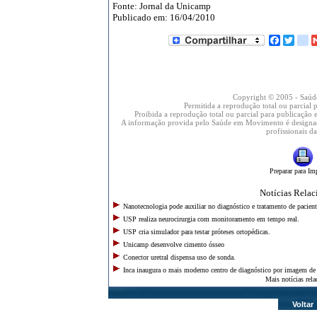
Fonte: Jornal da Unicamp
Publicado em: 16/04/2010
Facebo
Twit
o
Copyright © 2005 - Saú
Permitida a reprodução total ou parcial
Proibida a reprodução total ou parcial para publicação e
A informação provida pelo Saúde em Movimento é designada
profissionais d
Preparar para Im
Notícias Rela
Nanotecnologia pode auxiliar no diagnóstico e tratamento de pacient
USP realiza neurocirurgia com monitoramento em tempo real.
USP cria simulador para testar próteses ortopédicas.
Unicamp desenvolve cimento ósseo
Conector uretral dispensa uso de sonda.
Inca inaugura o mais moderno centro de diagnóstico por imagem de 
Mais notícias rel
Voltar